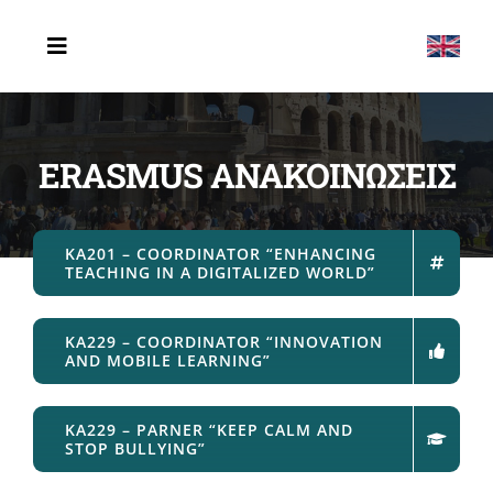
Μετάβαση
στο
Toggle
Navigation
περιεχόμενο
ΑΡΧΙΚΗ
ERASMUS ΑΝΑΚΟΙΝΩΣΕΙΣ
ΤΟ ΣΧΟΛΕΙΟ
ERASMUS
KA201 – COORDINATOR “ENHANCING
TEACHING IN A DIGITALIZED WORLD”
ΔΡΑΣΤΗΡΙΟΤΗΤΕΣ
ΤΕΛΕΥΤΑΙΑ ΝΕΑ
KA229 – COORDINATOR “INNOVATION
AND MOBILE LEARNING”
ΕΠΙΚΟΙΝΩΝΙΑ
KA229 – PARNER “KEEP CALM AND
STOP BULLYING”