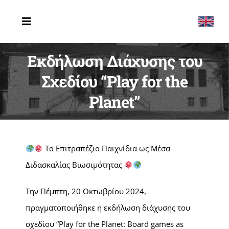
Μετάβαση
στο
Toggle
Navigation
περιεχόμενο
ΑΡΧΙΚΗ
Εκδήλωση Διάχυσης του
Σχεδίου “Play for the
ΤΟ ΣΧΟΛΕΙΟ
Planet”
ERASMUS
ΔΡΑΣΤΗΡΙΟΤΗΤΕΣ
Τα Επιτραπέζια Παιχνίδια ως Μέσα
ΤΕΛΕΥΤΑΙΑ ΝΕΑ
Διδασκαλίας Βιωσιμότητας
ΕΠΙΚΟΙΝΩΝΙΑ
Την Πέμπτη, 20 Οκτωβρίου 2024,
πραγματοποιήθηκε η εκδήλωση διάχυσης του
σχεδίου “Play for the Planet: Board games as