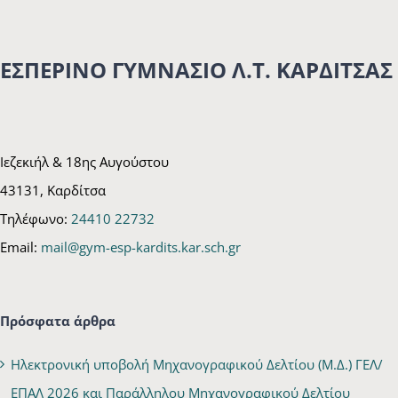
ΕΣΠΕΡΙΝΟ ΓΥΜΝΑΣΙΟ Λ.Τ. ΚΑΡΔΙΤΣΑΣ
Ιεζεκιήλ & 18ης Αυγούστου
43131, Καρδίτσα
Τηλέφωνο:
24410 22732
Email:
mail@gym-esp-kardits.kar.sch.gr
Πρόσφατα άρθρα
Ηλεκτρονική υποβολή Μηχανογραφικού Δελτίου (Μ.Δ.) ΓΕΛ/
ΕΠΑΛ 2026 και Παράλληλου Μηχανογραφικού Δελτίου