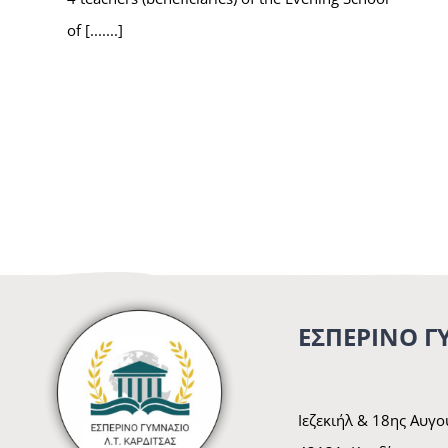
of [.......]
ΕΣΠΕΡΙΝΟ Γ
Ιεζεκιήλ & 18ης Αυγ