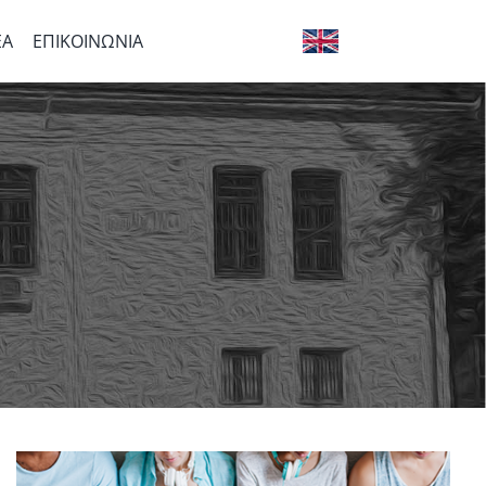
ΕΑ
ΕΠΙΚΟΙΝΩΝΙΑ
ΩΠΑΪΚΑ
EN VERSION
Εάν αποσυνθέσεις την Ελλάδα, στο
τέλος θα δεις να σου απομένουν μια
Our PIF
ελιά, ένα αμπέλι κι ένα καράβι. Που
σημαίνει: με άλλα τόσα την
στορία του κτηρίου
ξαναφτιάχνεις.
ι άνθρωποι του σχολείου