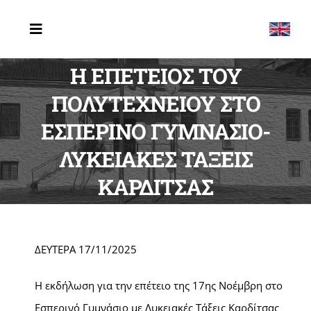
Μετάβαση
στο
Toggle
Navigation
περιεχόμενο
Η ΕΠΕΤΕΙΟΣ ΤΟΥ
ΑΡΧΙΚΗ
ΠΟΛΥΤΕΧΝΕΙΟΥ ΣΤΟ
ΤΟ ΣΧΟΛΕΙΟ
ΕΣΠΕΡΙΝΟ ΓΥΜΝΑΣΙΟ-
ERASMUS
ΛΥΚΕΙΑΚΕΣ ΤΑΞΕΙΣ
ΔΡΑΣΤΗΡΙΟΤΗΤΕΣ
ΚΑΡΔΙΤΣΑΣ
ΤΕΛΕΥΤΑΙΑ ΝΕΑ
ΕΠΙΚΟΙΝΩΝΙΑ
ΔΕΥΤΕΡΑ 17/11/2025
Η εκδήλωση για την επέτειο της 17ης Νοέμβρη στο
Εσπερινό Γυμνάσιο με Λυκειακές Τάξεις Καρδίτσας