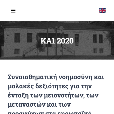
Μετάβαση
στο
Toggle
Navigation
περιεχόμενο
ΑΡΧΙΚΗ
KA1 2020
ΤΟ ΣΧΟΛΕΙΟ
ERASMUS
ΔΡΑΣΤΗΡΙΟΤΗΤΕΣ
Συναισθηματική νοημοσύνη και
ΤΕΛΕΥΤΑΙΑ ΝΕΑ
μαλακές δεξιότητες για την
ΕΠΙΚΟΙΝΩΝΙΑ
ένταξη των μειονοτήτων, των
μεταναστών και των
προσφύγων στα ευρωπαϊκά