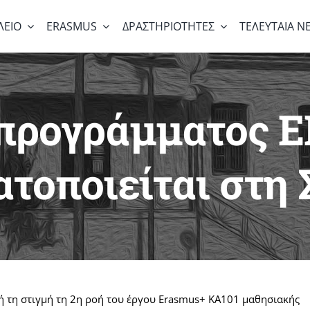
ΛΕΙΟ
ERASMUS
ΔΡΑΣΤΗΡΙΟΤΗΤΕΣ
ΤΕΛΕΥΤΑΙΑ Ν
CTS
ΑΝΑΚΟΙΝΩΣΕΙΣ
ΓΙΟΡΤΕΣ
ΕΥΡ
υ προγράμματος
Υ
τοποιείται στη 
Χαιρετισμός Διευθυντή
Ι
ΟΛΕΙΟΥ
ΣΤΟ ΓΥΜΝΑΣΙΟ
ΤΟ ΛΥΚΕΙΟ
τή τη στιγμή τη 2η ροή του έργου Erasmus+ KA101 μαθησιακής
ΦΕΚ Ίδρυσης
Ο