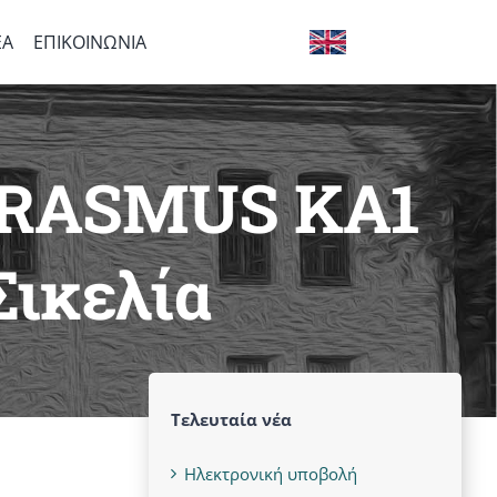
ΕΑ
ΕΠΙΚΟΙΝΩΝΙΑ
ΩΠΑΪΚΑ
EN VERSION
Εάν αποσυνθέσεις την Ελλάδα, στο
τέλος θα δεις να σου απομένουν μια
 ERASMUS KA1
Our PIF
ελιά, ένα αμπέλι κι ένα καράβι. Που
σημαίνει: με άλλα τόσα την
Σικελία
στορία του κτηρίου
ξαναφτιάχνεις.
Τελευταία νέα
Ηλεκτρονική υποβολή
ι άνθρωποι του σχολείου