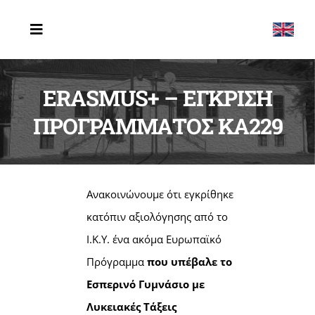
Μετάβαση
στο
Toggle
Navigation
περιεχόμενο
ΑΡΧΙΚΗ
ERASMUS+ – ΕΓΚΡΙΣΗ
ΤΟ ΣΧΟΛΕΙΟ
ΠΡΟΓΡΑΜΜΑΤΟΣ ΚΑ229
ERASMUS
ΔΡΑΣΤΗΡΙΟΤΗΤΕΣ
Ανακοινώνουμε ότι εγκρίθηκε
ΤΕΛΕΥΤΑΙΑ ΝΕΑ
κατόπιν αξιολόγησης από το
Ι.Κ.Υ. ένα ακόμα Ευρωπαϊκό
ΕΠΙΚΟΙΝΩΝΙΑ
Πρόγραμμα
που υπέβαλε το
Εσπερινό Γυμνάσιο με
Λυκειακές Τάξεις