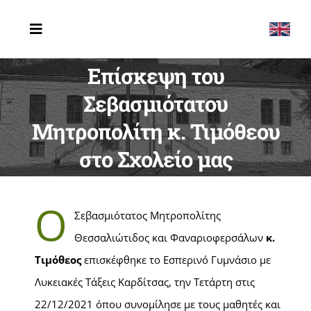
Μετάβαση
στο
Toggle
Navigation
περιεχόμενο
Επίσκεψη του
ΑΡΧΙΚΗ
Σεβασμιότατου
ΤΟ ΣΧΟΛΕΙΟ
Μητροπολίτη κ. Τιμόθεου
ERASMUS
στο Σχολείο μας
ΔΡΑΣΤΗΡΙΟΤΗΤΕΣ
Ο
ΤΕΛΕΥΤΑΙΑ ΝΕΑ
Σεβασμιότατος Μητροπολίτης
Θεσσαλιώτιδος και Φαναριοφερσάλων
κ.
ΕΠΙΚΟΙΝΩΝΙΑ
Τιμόθεος
επισκέφθηκε το Εσπερινό Γυμνάσιο με
Λυκειακές Τάξεις Καρδίτσας, την Τετάρτη στις
22/12/2021 όπου συνομίλησε με τους μαθητές και