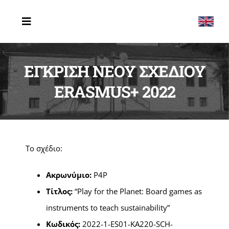
Μετάβαση
στο
Toggle
Navigation
περιεχόμενο
ΑΡΧΙΚΗ
ΕΓΚΡΙΣΗ ΝΕΟΥ ΣΧΕΔΙΟΥ
ΤΟ ΣΧΟΛΕΙΟ
ERASMUS+ 2022
ERASMUS
ΔΡΑΣΤΗΡΙΟΤΗΤΕΣ
Το σχέδιο:
ΤΕΛΕΥΤΑΙΑ ΝΕΑ
Ακρωνύμιο:
P4P
ΕΠΙΚΟΙΝΩΝΙΑ
Τίτλος:
“Play for the Planet: Board games as
instruments to teach sustainability”
Κωδικός:
2022-1-ES01-KA220-SCH-