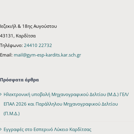
Ιεζεκιήλ & 18ης Αυγούστου
43131, Καρδίτσα
Τηλέφωνο:
24410 22732
Email:
mail@gym-esp-kardits.kar.sch.gr
Πρόσφατα άρθρα
Ηλεκτρονική υποβολή Μηχανογραφικού Δελτίου (Μ.Δ.) ΓΕΛ/
ΕΠΑΛ 2026 και Παράλληλου Μηχανογραφικού Δελτίου
(Π.Μ.Δ.)
Εγγραφές στο Εσπερινό Λύκειο Καρδίτσας