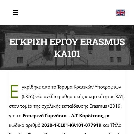
Μετάβαση
στο
Toggle
Navigation
περιεχόμενο
ΑΡΧΙΚΗ
ΕΓΚΡΙΣΗ ΕΡΓΟΥ ERASMUS
ΤΟ ΣΧΟΛΕΙΟ
KA101
ERASMUS
ΔΡΑΣΤΗΡΙΟΤΗΤΕΣ
Ε
γκρίθηκε από το Ίδρυμα Κρατικών Υποτροφιών
ΤΕΛΕΥΤΑΙΑ ΝΕΑ
(Ι.Κ.Υ.) νέο σχέδιο μαθησιακής κινητικότητας ΚΑ1,
ΕΠΙΚΟΙΝΩΝΙΑ
στον τομέα της σχολικής εκπαίδευσης Erasmus+2019,
για το
Εσπερινό Γυμνάσιο – Λ.Τ Καρδίτσας
, με
κωδικό αριθμό
2020-1-EL01-KA101-077919
και Τίτλο